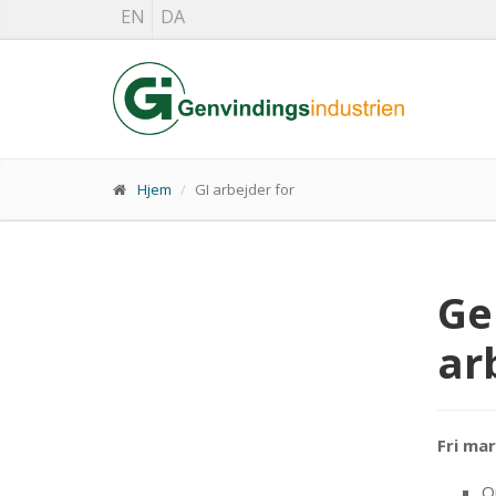
EN
DA
Hjem
GI arbejder for
Ge
ar
Fri ma
O