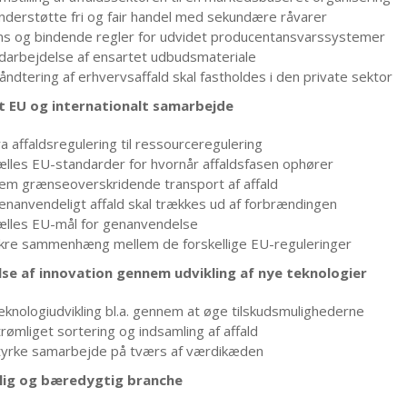
nderstøtte fri og fair handel med sekundære råvarer
ns og bindende regler for udvidet producentansvarssystemer
darbejdelse af ensartet udbudsmateriale
åndtering af erhvervsaffald skal fastholdes i den private sektor
t EU og internationalt samarbejde
a affaldsregulering til ressourceregulering
ælles EU-standarder for hvornår affaldsfasen ophører
em grænseoverskridende transport af affald
enanvendeligt affald skal trækkes ud af forbrændingen
ælles EU-mål for genanvendelse
ikre sammenhæng mellem de forskellige EU-reguleringer
lse af innovation gennem udvikling af nye teknologier
eknologiudvikling bl.a. gennem at øge tilskudsmulighederne
rømliget sortering og indsamling af affald
tyrke samarbejde på tværs af værdikæden
lig og bæredygtig branche