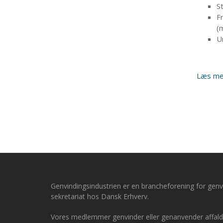
S
F
(
U
Læs me
Genvindingsindustrien er en brancheforening for ge
sekretariat hos Dansk Erhverv.
Vores medlemmer genvinder eller genanvender affald