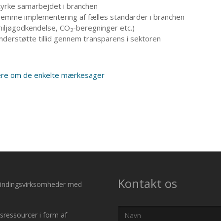
tyrke samarbejdet i branchen
remme implementering af fælles standarder i branchen
miljøgodkendelse, CO
-beregninger etc.)
2
nderstøtte tillid gennem transparens i sektoren
re om de enkelte mærkesager
Kontakt os
nvindingsvirksomheder med
Navn
sressourcer i form af