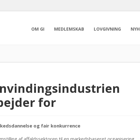
OM GI
MEDLEMSKAB
LOVGIVNING
NYH
nvindingsindustrien
bejder for
rkedsdannelse og fair konkurrence
mstilling af affaldssektoren til en markedsbaseret organisering