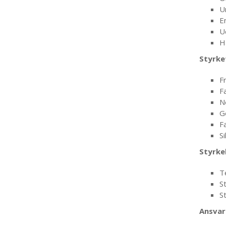
U
E
U
H
Styrke
Fr
F
N
G
F
S
Styrke
T
St
S
Ansvar