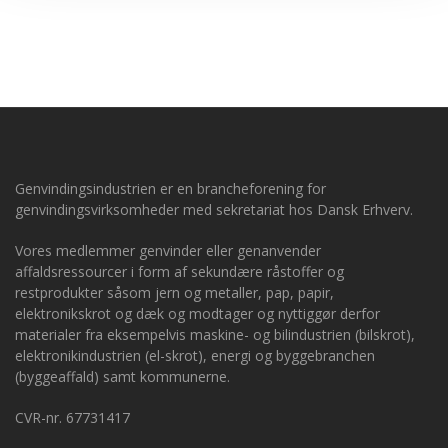
Genvindingsindustrien er en brancheforening for
genvindingsvirksomheder med sekretariat hos Dansk Erhverv.
Vores medlemmer genvinder eller genanvender
affaldsressourcer i form af sekundære råstoffer og
restprodukter såsom jern og metaller, pap, papir,
elektronikskrot og dæk og modtager og nyttiggør derfor
materialer fra eksempelvis maskine- og bilindustrien (bilskrot),
elektronikindustrien (el-skrot), energi og byggebranchen
(byggeaffald) samt kommunerne.
CVR-nr. 67731417