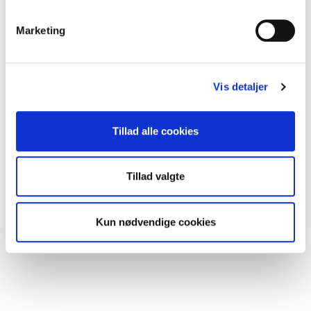
Ifølge Batteriretur dækker ordningen i dag ca.
95
% af markedet
.
Marketing
Andre kollektivordninger på batteriområdet er:
Recipo
RLG/RENE
Vis detaljer
Kommende orientering
Tillad alle cookies
Batteriretur er inviteret til GI’s
generalforsamlingsarrangement den
26. marts
,
hvor de bl.a. vil præsentere forslag til andre
Tillad valgte
affaldsfraktioner, som de kan være interesserede
i at modtage fremover. I kan læse mere om og
tilmelde jer generalforsamlingen og
Kun nødvendige cookies
medlemsmødet her:
Generalforsamling og
medlemsmøde 2026