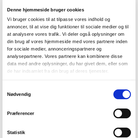
Denne hjemmeside bruger cookies
et månedligt medlemskab
en årlig compliance-afgift på 1.500 kr.
Vi bruger cookies til at tilpasse vores indhold og
annoncer, til at vise dig funktioner til sociale medier og til
Batteriretur blander sig ikke i, om skrotpladser
tager betaling fra deres kunder for modtagelse af
at analysere vores trafik. Vi deler også oplysninger om
batterier.
din brug af vores hjemmeside med vores partnere inden
for sociale medier, annonceringspartnere og
Er man indsamlingssted, hvis
analysepartnere. Vores partnere kan kombinere disse
man selv udtager batterier?
data med andre oplysninger, du har givet dem, eller som
de har indsamlet fra din brug af deres tjenester.
Teknisk set ja – men Batteriretur betegner dette
som
fejlsortering
. Hvis der er tale om bærbare
batterier, er Batteriretur interesseret i dialog om
Samtykkevalg
en aftale. Ved indgåelse af aftale kan Batteriretur
Nødvendig
samtidig orientere Miljøstyrelsen om, at
skrotpladsen fungerer som indsamlingssted.
Præferencer
Markedet for
kollektivordninger
Statistik