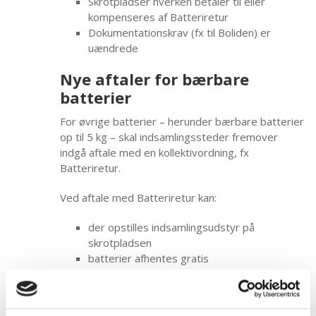
Skrotpladser hverken betaler til eller
kompenseres af Batteriretur
Dokumentationskrav (fx til Boliden) er
uændrede
Nye aftaler for bærbare
batterier
For øvrige batterier – herunder bærbare batterier
op til 5 kg – skal indsamlingssteder fremover
indgå aftale med en kollektivordning, fx
Batteriretur.
Ved aftale med Batteriretur kan:
der opstilles indsamlingsudstyr på
skrotpladsen
batterier afhentes gratis
der ydes 0 kr. i betaling for de indsamlede
batterier
Skrotpladsen betaler i stedet: