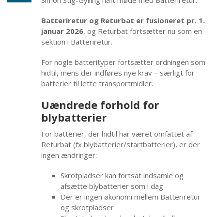
Simon Stig-Gylling
haft møde med Batteriretur.
Batteriretur og Returbat er fusioneret pr. 1.
januar 2026
, og Returbat fortsætter nu som en
sektion i Batteriretur.
For nogle batterityper fortsætter ordningen som
hidtil, mens der indføres nye krav – særligt for
batterier til lette transportmidler.
Uændrede forhold for
blybatterier
For batterier, der hidtil har været omfattet af
Returbat (fx blybatterier/startbatterier), er der
ingen ændringer:
Skrotpladser kan fortsat indsamle og
afsætte blybatterier som i dag
Der er ingen økonomi mellem Batteriretur
og skrotpladser