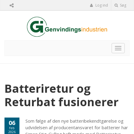
Log ind
Søg
Toggle
navigat
Batteriretur og
Returbat fusionerer
Som følge af den nye batteribekendtgørelse og
06
udvidelsen af producentansvaret for batterier har
feb
2026