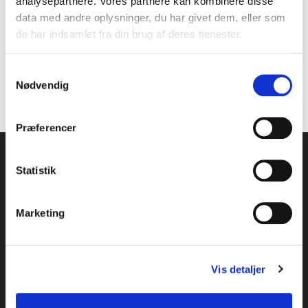
analysepartnere. Vores partnere kan kombinere disse
Det er Dansk Erhvervs mission at skabe
konkurrencekraft for medlemmerne i en globaliseret
data med andre oplysninger, du har givet dem, eller som
økonomi.
de har indsamlet fra din brug af deres tjenester.
Dansk Erhverv varetager virksomhedernes politiske
interesser over for alle relevante myndigheder.
Samtykkevalg
Nødvendig
Præferencer
Statistik
Genvindingsindustrien er en brancheforening for
genvindingsvirksomheder med sekretariat hos Dansk Erhverv.
Marketing
Vores medlemmer genvinder eller genanvender
affaldsressourcer i form af sekundære råstoffer og
restprodukter såsom jern og metaller, pap, papir,
Vis detaljer
elektronikskrot og dæk og modtager og nyttiggør derfor
materialer fra eksempelvis maskine- og bilindustrien (bilskrot),
elektronikindustrien (el-skrot), energi og byggebranchen