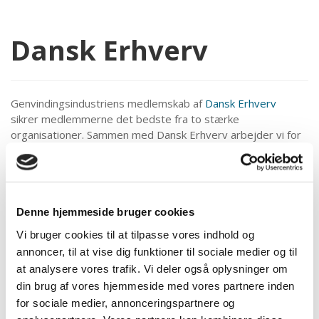
Dansk Erhverv
Genvindingsindustriens medlemskab af
Dansk Erhverv
sikrer medlemmerne det bedste fra to stærke
organisationer. Sammen med Dansk Erhverv arbejder vi for
at skabe værdi for vores medlemsvirksomheder.
Hvem er Dansk Erhverv?
Dansk Erhverv er erhvervsorganisation og
Denne hjemmeside bruger cookies
arbejdsgiverforening for fremtidens erhvervsliv.
Vi bruger cookies til at tilpasse vores indhold og
Dansk Erhverv repræsenterer et bredt udsnit af
annoncer, til at vise dig funktioner til sociale medier og til
virksomheder og brancheforeninger.
at analysere vores trafik. Vi deler også oplysninger om
Det er Dansk Erhvervs vision at være den mest
din brug af vores hjemmeside med vores partnere inden
betydningsfulde politiske repræsentant og fortrukne
for sociale medier, annonceringspartnere og
rådgiver for erhvervslivet.