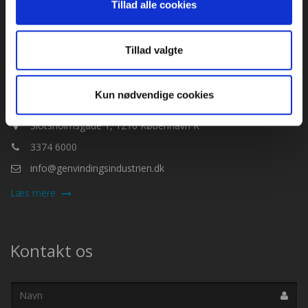
Tillad alle cookies
(byggeaffald) samt kommunerne.
CVR-nr. 67731417
Tillad valgte
Genvindingsindustriens persondatapolitik
Kun nødvendige cookies
Slotsholmsgade 1, 1216 København K
3374 6000
info@genvindingsindustrien.dk
Læs mere
Kontakt os
Navn