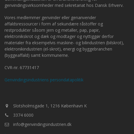
genvindingsvirksomheder med sekretariat hos Dansk Erhverv.
Vores medlemmer genvinder eller genanvender
affaldsressourcer i form af sekundære råstoffer og
restprodukter såsom jern og metaller, pap, papir,
elektronikskrot og dæk og modtager og nyttiggør derfor
materialer fra eksempelvis maskine- og bilindustrien (bilskrot),
elektronikindustrien (el-skrot), energi og byggebranchen
(byggeaffald) samt kommunerne.
CVR-nr. 67731417
Genvindingsindustriens persondatapolitik
Slotsholmsgade 1, 1216 København K
3374 6000
info@genvindingsindustrien.dk