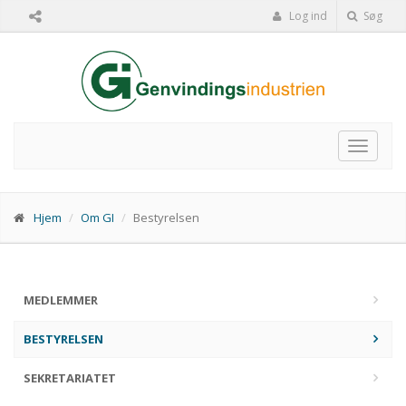
Log ind
Søg
Toggle
navigat
Hjem
Om GI
Bestyrelsen
MEDLEMMER
BESTYRELSEN
SEKRETARIATET