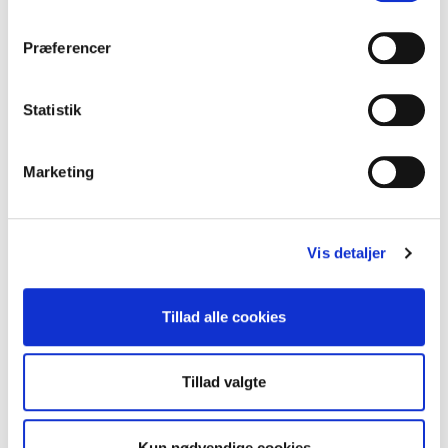
Præferencer
Statistik
Marketing
Bestyrelsesmedlem
Lars Raagauge
Genan A/S
Vis detaljer
Tillad alle cookies
Tillad valgte
Kun nødvendige cookies